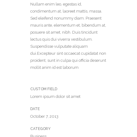
Nullam enim leo, egestas id,
condimentum at, laoreet mattis, massa.
Sed eleifend nonummy diam. Praesent
mauris ante, elementum et, bibendum at,
posuere sit amet, nibh. Duis tincidunt
lectus quis dui viverra vestibulum.
Suspendisse vulputate aliquam
dui.Excepteur sint occaecat cupidatat non
proident, sunt in culpa qui officia deserunt
mollit anim id est laborum
CUSTOM FIELD
Lorem ipsum dolor sit amet
DATE
October 7, 2013
CATEGORY
Business