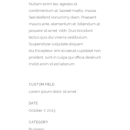
Nullam enim leo, egestas id,
condimentum at, laoreet mattis, massa.
Sed eleifend nonummy diam. Praesent
mauris ante, elementum et, bibendum at,
posuere sit amet, nibh. Duis tincidunt
lectus quis dui viverra vestibulum.
Suspendisse vulputate aliquam
dui.Excepteur sint occaecat cupidatat non
proident, sunt in culpa qui officia deserunt
mollit anim id est laborum
CUSTOM FIELD
Lorem ipsum dolor sit amet
DATE
October 7, 2013
CATEGORY
Business