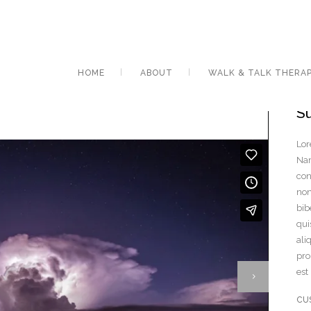
HOME
ABOUT
WALK & TALK THERA
S
Lor
Nam
con
non
bib
qui
ali
pro
est
CU