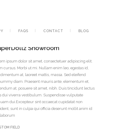
PY
FAQS
CONTACT
BLOG
uperDollz Showroom
em ipsum dolor sit amet, consectetuer adipiscing elit.
 cursus. Morbi ut mi. Nullam enim leo, egestas id,
dimentum at, laoreet mattis, massa. Sed eleifend
ummy diam. Praesent mauris ante, elementum et,
endum at, posuere sit amet, nibh. Duis tincidunt lectus
s dui viverra vestibulum. Suspendisse vulputate
quam dui.Excepteur sint occaecat cupidatat non
ident, sunt in culpa qui officia deserunt mollit anim id
 laborum
STOM FIELD